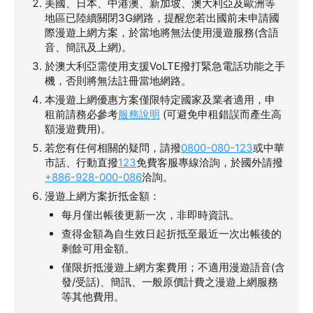
美國、日本、中港澳、新加坡、澳大利亞及歐洲等
地區已陸續關閉3G網路，提醒您若出國前未申請國
際漫遊上網方案，於當地將無法使用漫遊服務(含語
音、簡訊及上網)。
於澳大利亞需使用支援VoLTE撥打緊急電話功能之手
機，否則將無法註冊當地網路。
本漫遊上網優惠方案僅限特定國家及業者適用，申
租前請務必參考
服務說明
(可避免申租錯誤而產生高
額漫遊費用)。
若您有任何相關的疑問，請撥
0800-080-123
或中華
市話、行動直撥
123
免費客服專線洽詢，於國外請撥
+886-928-000-086
洽詢。
漫遊上網方案折抵金額：
每月僅出帳後更新一次，非即時資訊。
查得金額為自生效日起折抵至最近一次出帳後的
剩餘可用金額。
僅限折抵漫遊上網方案費用；不適用漫遊語音(含
發/受話)、簡訊、一般原價計費之漫遊上網服務
等其他費用。