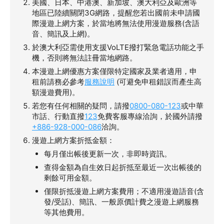
美國、日本、中港澳、新加坡、澳大利亞及歐洲等
地區已陸續關閉3G網路，提醒您若出國前未申請國
際漫遊上網方案，於當地將無法使用漫遊服務(含語
音、簡訊及上網)。
於澳大利亞需使用支援VoLTE撥打緊急電話功能之手
機，否則將無法註冊當地網路。
本漫遊上網優惠方案僅限特定國家及業者適用，申
租前請務必參考
服務說明
(可避免申租錯誤而產生高
額漫遊費用)。
若您有任何相關的疑問，請撥
0800-080-123
或中華
市話、行動直撥
123
免費客服專線洽詢，於國外請撥
+886-928-000-086
洽詢。
漫遊上網方案折抵金額：
每月僅出帳後更新一次，非即時資訊。
查得金額為自生效日起折抵至最近一次出帳後的
剩餘可用金額。
僅限折抵漫遊上網方案費用；不適用漫遊語音(含
發/受話)、簡訊、一般原價計費之漫遊上網服務
等其他費用。