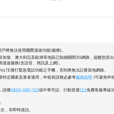
用戶將無法使用國際漫遊功能(服務)。
新加坡、澳大利亞及歐洲等地區已陸續關閉3G網路，提醒您若
用漫遊服務(含語音、簡訊及上網)。
VoLTE撥打緊急電話功能之手機，否則將無法註冊當地網路。
限特定國家及業者適用，申租前請務必參考
服務說明
(可避免申
，請撥
0800-080-123
或中華市話、行動直撥
123
免費客服專線
：
一次，非即時資訊。