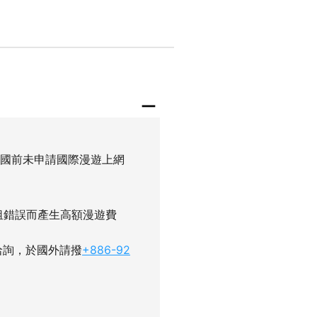
出國前未申請國際漫遊上網
租錯誤而產生高額漫遊費
洽詢，於國外請撥
+886-92