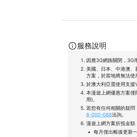
服務說明
因應3G網路關閉，3G
美國、日本、中港澳、
方案，於當地將無法使
於澳大利亞需使用支援
本漫遊上網優惠方案僅
用)。
若您有任何相關的疑問
8-000-086
洽詢。
漫遊上網方案折抵金額
每月僅出帳後更新