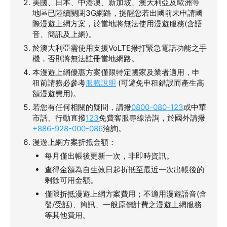
美國、日本、中港澳、新加坡、澳大利亞及歐洲等
地區已陸續關閉3G網路，提醒您若出國前未申請國
際漫遊上網方案，於當地將無法使用漫遊服務(含語
音、簡訊及上網)。
於澳大利亞需使用支援VoLTE撥打緊急電話功能之手
機，否則將無法註冊當地網路。
本漫遊上網優惠方案僅限特定國家及業者適用，申
租前請務必參考
服務說明
(可避免申租錯誤而產生高
額漫遊費用)。
若您有任何相關的疑問，請撥
0800-080-123
或中華
市話、行動直撥
123
免費客服專線洽詢，於國外請撥
+886-928-000-086
洽詢。
漫遊上網方案折抵金額：
每月僅出帳後更新一次，非即時資訊。
查得金額為自生效日起折抵至最近一次出帳後的
剩餘可用金額。
僅限折抵漫遊上網方案費用；不適用漫遊語音(含
發/受話)、簡訊、一般原價計費之漫遊上網服務
等其他費用。