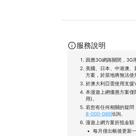
服務說明
因應3G網路關閉，3G
美國、日本、中港澳、
方案，於當地將無法使
於澳大利亞需使用支援
本漫遊上網優惠方案僅
用)。
若您有任何相關的疑問
8-000-086
洽詢。
漫遊上網方案折抵金額
每月僅出帳後更新