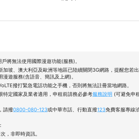
用戶將無法使用國際漫遊功能(服務)。
新加坡、澳大利亞及歐洲等地區已陸續關閉3G網路，提醒您若
用漫遊服務(含語音、簡訊及上網)。
VoLTE撥打緊急電話功能之手機，否則將無法註冊當地網路。
限特定國家及業者適用，申租前請務必參考
服務說明
(可避免申
，請撥
0800-080-123
或中華市話、行動直撥
123
免費客服專線
：
一次，非即時資訊。