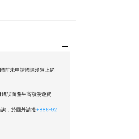
出國前未申請國際漫遊上網
租錯誤而產生高額漫遊費
洽詢，於國外請撥
+886-92