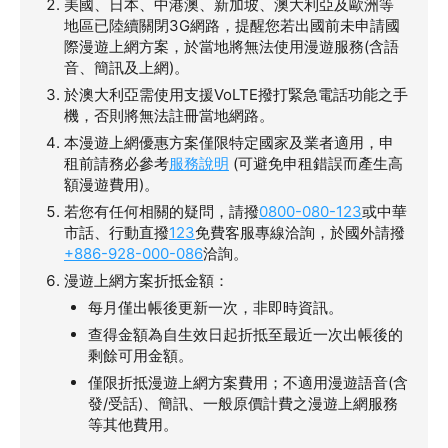
美國、日本、中港澳、新加坡、澳大利亞及歐洲等
地區已陸續關閉3G網路，提醒您若出國前未申請國
際漫遊上網方案，於當地將無法使用漫遊服務(含語
音、簡訊及上網)。
於澳大利亞需使用支援VoLTE撥打緊急電話功能之手
機，否則將無法註冊當地網路。
本漫遊上網優惠方案僅限特定國家及業者適用，申
租前請務必參考
服務說明
(可避免申租錯誤而產生高
額漫遊費用)。
若您有任何相關的疑問，請撥
0800-080-123
或中華
市話、行動直撥
123
免費客服專線洽詢，於國外請撥
+886-928-000-086
洽詢。
漫遊上網方案折抵金額：
每月僅出帳後更新一次，非即時資訊。
查得金額為自生效日起折抵至最近一次出帳後的
剩餘可用金額。
僅限折抵漫遊上網方案費用；不適用漫遊語音(含
發/受話)、簡訊、一般原價計費之漫遊上網服務
等其他費用。