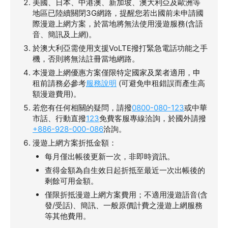
美國、日本、中港澳、新加坡、澳大利亞及歐洲等
地區已陸續關閉3G網路，提醒您若出國前未申請國
際漫遊上網方案，於當地將無法使用漫遊服務(含語
音、簡訊及上網)。
於澳大利亞需使用支援VoLTE撥打緊急電話功能之手
機，否則將無法註冊當地網路。
本漫遊上網優惠方案僅限特定國家及業者適用，申
租前請務必參考
服務說明
(可避免申租錯誤而產生高
額漫遊費用)。
若您有任何相關的疑問，請撥
0800-080-123
或中華
市話、行動直撥
123
免費客服專線洽詢，於國外請撥
+886-928-000-086
洽詢。
漫遊上網方案折抵金額：
每月僅出帳後更新一次，非即時資訊。
查得金額為自生效日起折抵至最近一次出帳後的
剩餘可用金額。
僅限折抵漫遊上網方案費用；不適用漫遊語音(含
發/受話)、簡訊、一般原價計費之漫遊上網服務
等其他費用。