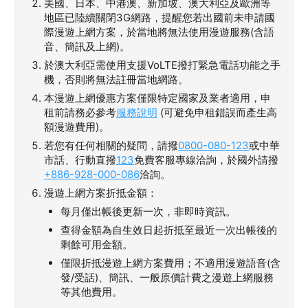
美國、日本、中港澳、新加坡、澳大利亞及歐洲等
地區已陸續關閉3G網路，提醒您若出國前未申請國
際漫遊上網方案，於當地將無法使用漫遊服務(含語
音、簡訊及上網)。
於澳大利亞需使用支援VoLTE撥打緊急電話功能之手
機，否則將無法註冊當地網路。
本漫遊上網優惠方案僅限特定國家及業者適用，申
租前請務必參考
服務說明
(可避免申租錯誤而產生高
額漫遊費用)。
若您有任何相關的疑問，請撥
0800-080-123
或中華
市話、行動直撥
123
免費客服專線洽詢，於國外請撥
+886-928-000-086
洽詢。
漫遊上網方案折抵金額：
每月僅出帳後更新一次，非即時資訊。
查得金額為自生效日起折抵至最近一次出帳後的
剩餘可用金額。
僅限折抵漫遊上網方案費用；不適用漫遊語音(含
發/受話)、簡訊、一般原價計費之漫遊上網服務
等其他費用。