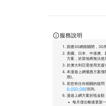
服務說明
因應3G網路關閉，3G
美國、日本、中港澳、
方案，於當地將無法使
於澳大利亞需使用支援
本漫遊上網優惠方案僅
用)。
若您有任何相關的疑問
8-000-086
洽詢。
漫遊上網方案折抵金額
每月僅出帳後更新