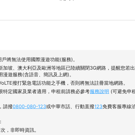
用戶將無法使用國際漫遊功能(服務)。
新加坡、澳大利亞及歐洲等地區已陸續關閉3G網路，提醒您若
用漫遊服務(含語音、簡訊及上網)。
VoLTE撥打緊急電話功能之手機，否則將無法註冊當地網路。
限特定國家及業者適用，申租前請務必參考
服務說明
(可避免申
，請撥
0800-080-123
或中華市話、行動直撥
123
免費客服專線
：
一次，非即時資訊。