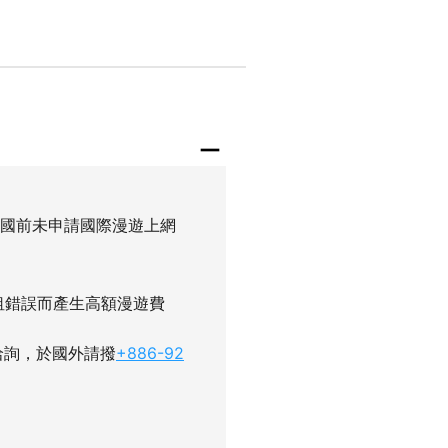
出國前未申請國際漫遊上網
租錯誤而產生高額漫遊費
洽詢，於國外請撥
+886-92