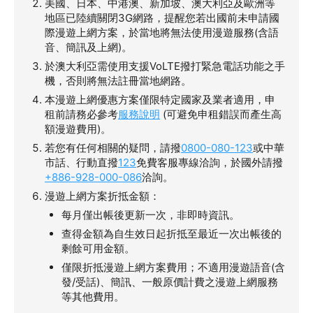
美國、日本、中港澳、新加坡、澳大利亞及歐洲等
地區已陸續關閉3G網路，提醒您若出國前未申請國
際漫遊上網方案，於當地將無法使用漫遊服務(含語
音、簡訊及上網)。
於澳大利亞需使用支援VoLTE撥打緊急電話功能之手
機，否則將無法註冊當地網路。
本漫遊上網優惠方案僅限特定國家及業者適用，申
租前請務必參考
服務說明
(可避免申租錯誤而產生高
額漫遊費用)。
若您有任何相關的疑問，請撥
0800-080-123
或中華
市話、行動直撥
123
免費客服專線洽詢，於國外請撥
+886-928-000-086
洽詢。
漫遊上網方案折抵金額：
每月僅出帳後更新一次，非即時資訊。
查得金額為自生效日起折抵至最近一次出帳後的
剩餘可用金額。
僅限折抵漫遊上網方案費用；不適用漫遊語音(含
發/受話)、簡訊、一般原價計費之漫遊上網服務
等其他費用。