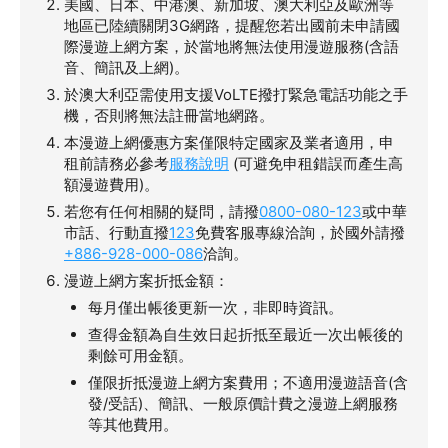
美國、日本、中港澳、新加坡、澳大利亞及歐洲等
地區已陸續關閉3G網路，提醒您若出國前未申請國
際漫遊上網方案，於當地將無法使用漫遊服務(含語
音、簡訊及上網)。
於澳大利亞需使用支援VoLTE撥打緊急電話功能之手
機，否則將無法註冊當地網路。
本漫遊上網優惠方案僅限特定國家及業者適用，申
租前請務必參考
服務說明
(可避免申租錯誤而產生高
額漫遊費用)。
若您有任何相關的疑問，請撥
0800-080-123
或中華
市話、行動直撥
123
免費客服專線洽詢，於國外請撥
+886-928-000-086
洽詢。
漫遊上網方案折抵金額：
每月僅出帳後更新一次，非即時資訊。
查得金額為自生效日起折抵至最近一次出帳後的
剩餘可用金額。
僅限折抵漫遊上網方案費用；不適用漫遊語音(含
發/受話)、簡訊、一般原價計費之漫遊上網服務
等其他費用。