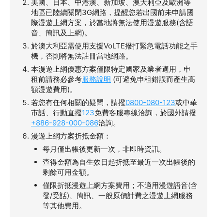
美國、日本、中港澳、新加坡、澳大利亞及歐洲等
地區已陸續關閉3G網路，提醒您若出國前未申請國
際漫遊上網方案，於當地將無法使用漫遊服務(含語
音、簡訊及上網)。
於澳大利亞需使用支援VoLTE撥打緊急電話功能之手
機，否則將無法註冊當地網路。
本漫遊上網優惠方案僅限特定國家及業者適用，申
租前請務必參考
服務說明
(可避免申租錯誤而產生高
額漫遊費用)。
若您有任何相關的疑問，請撥
0800-080-123
或中華
市話、行動直撥
123
免費客服專線洽詢，於國外請撥
+886-928-000-086
洽詢。
漫遊上網方案折抵金額：
每月僅出帳後更新一次，非即時資訊。
查得金額為自生效日起折抵至最近一次出帳後的
剩餘可用金額。
僅限折抵漫遊上網方案費用；不適用漫遊語音(含
發/受話)、簡訊、一般原價計費之漫遊上網服務
等其他費用。