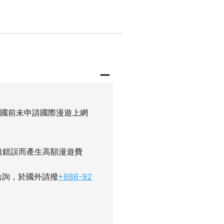
出國前未申請國際漫遊上網
租錯誤而產生高額漫遊費
洽詢，於國外請撥
+886-92