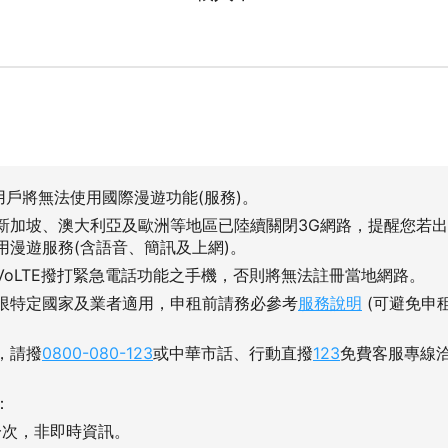
用戶將無法使用國際漫遊功能(服務)。
新加坡、澳大利亞及歐洲等地區已陸續關閉3G網路，提醒您若
用漫遊服務(含語音、簡訊及上網)。
VoLTE撥打緊急電話功能之手機，否則將無法註冊當地網路。
限特定國家及業者適用，申租前請務必參考
服務說明
(可避免申
，請撥
0800-080-123
或中華市話、行動直撥
123
免費客服專線
：
一次，非即時資訊。