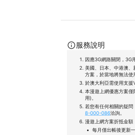
服務說明
因應3G網路關閉，3G
美國、日本、中港澳、
方案，於當地將無法使
於澳大利亞需使用支援
本漫遊上網優惠方案僅
用)。
若您有任何相關的疑問
8-000-086
洽詢。
漫遊上網方案折抵金額
每月僅出帳後更新