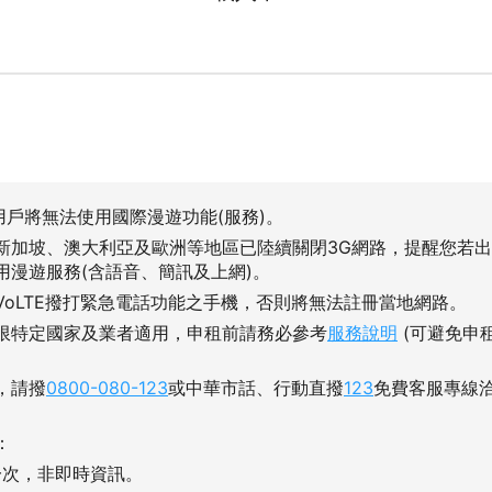
用戶將無法使用國際漫遊功能(服務)。
新加坡、澳大利亞及歐洲等地區已陸續關閉3G網路，提醒您若
用漫遊服務(含語音、簡訊及上網)。
VoLTE撥打緊急電話功能之手機，否則將無法註冊當地網路。
限特定國家及業者適用，申租前請務必參考
服務說明
(可避免申
，請撥
0800-080-123
或中華市話、行動直撥
123
免費客服專線
：
一次，非即時資訊。