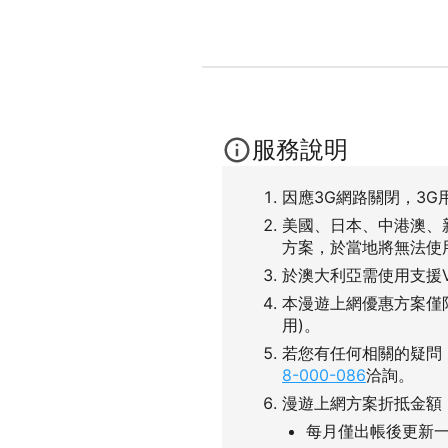
服務說明
因應3G網路關閉，3G
美國、日本、中港澳、
方案，於當地將無法使
於澳大利亞需使用支援
本漫遊上網優惠方案僅
用)。
若您有任何相關的疑問
8-000-086
洽詢。
漫遊上網方案折抵金額
每月僅出帳後更新