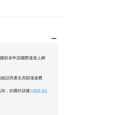
出國前未申請國際漫遊上網
租錯誤而產生高額漫遊費
洽詢，於國外請撥
+886-92