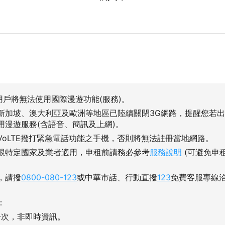
用戶將無法使用國際漫遊功能(服務)。
新加坡、澳大利亞及歐洲等地區已陸續關閉3G網路，提醒您若
用漫遊服務(含語音、簡訊及上網)。
VoLTE撥打緊急電話功能之手機，否則將無法註冊當地網路。
限特定國家及業者適用，申租前請務必參考
服務說明
(可避免申
，請撥
0800-080-123
或中華市話、行動直撥
123
免費客服專線
：
一次，非即時資訊。