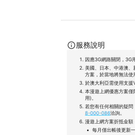
服務說明
因應3G網路關閉，3G
美國、日本、中港澳、
方案，於當地將無法使
於澳大利亞需使用支援
本漫遊上網優惠方案僅
用)。
若您有任何相關的疑問
8-000-086
洽詢。
漫遊上網方案折抵金額
每月僅出帳後更新