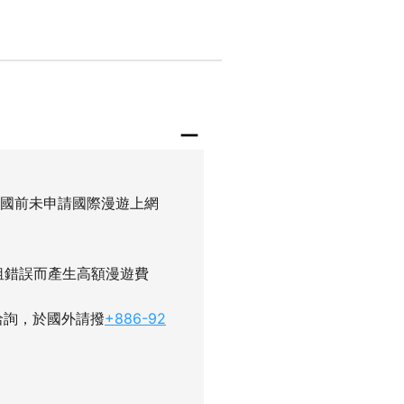
出國前未申請國際漫遊上網
租錯誤而產生高額漫遊費
洽詢，於國外請撥
+886-92